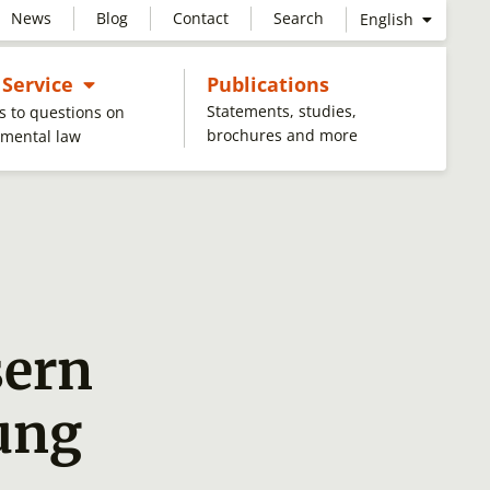
News
Blog
Contact
Search
English
Untermenü öffnen
 Service
Publications
Statements, studies,
 to questions on
brochures and more
nmental law
sern
ung