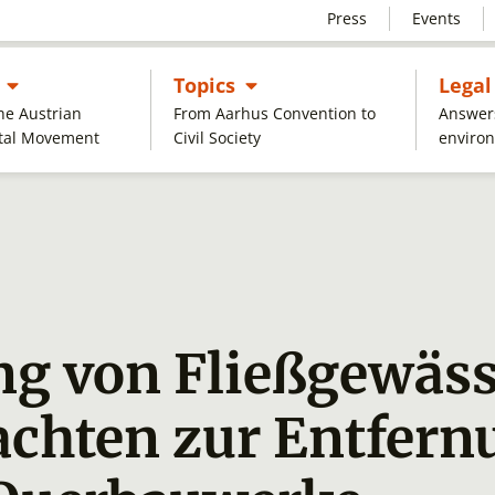
Press
Events
Untermenü öffnen
Untermenü öffnen
s
Topics
Legal
the Austrian
From Aarhus Convention to
Answers
tal Movement
Civil Society
enviro
ng von Fließgewäs
achten zur Entfern