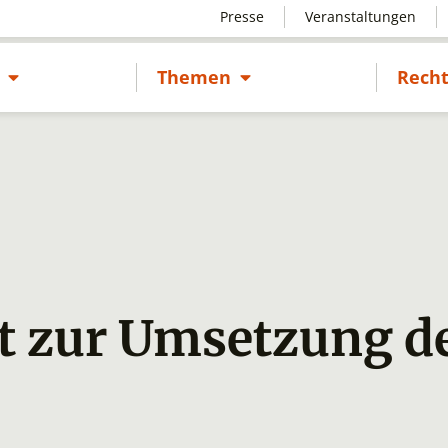
Presse
Veranstaltungen
Untermenü öffnen
Untermenü öffnen
s
Themen
Recht
t zur Umsetzung d
0