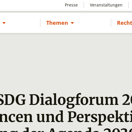
Presse
Veranstaltungen
Untermenü öffnen
Untermenü öffnen
s
Themen
Recht
 SDG Dialogforum 2
ancen und Perspekt