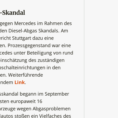
s-Skandal
ss gegen Mercedes im Rahmen des
nden Diesel-Abgas Skandals. Am
icht Stuttgart dazu eine
en. Prozessgegenstand war eine
cedes unter Beteiligung von rund
einschätzung des zuständigen
bschalteinrichtungen in den
ren. Weiterführende
lgendem
Link
.
asskandal begann im September
sten europaweit 16
ahrzeuge wegen Abgasproblemen
lautos stoßen ein Vielfaches des