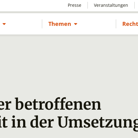
Presse
Veranstaltungen
Untermenü öffnen
Untermenü öffnen
s
Themen
Recht
er betroffenen
it in der Umsetzun