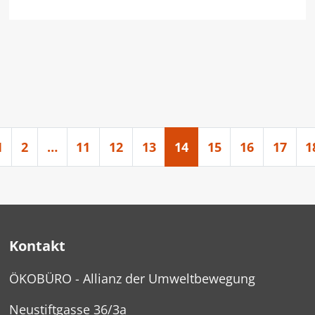
1
2
…
11
12
13
14
15
16
17
1
Kontakt
ÖKOBÜRO - Allianz der Umweltbewegung
Neustiftgasse 36/3a