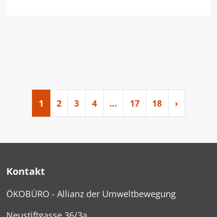
1
2
3
4
…
17
18
›
Kontakt
ÖKOBÜRO - Allianz der Umweltbewegung
Neustiftgasse 36/3a