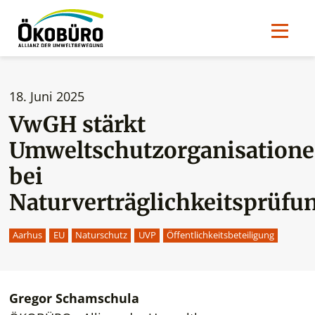
18. Juni 2025
VwGH stärkt
Umweltschutzorganisation
bei
Naturverträglichkeitsprüfu
Aarhus
EU
Naturschutz
UVP
Öffentlichkeitsbeteiligung
Gregor Schamschula