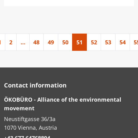
1
2
…
48
49
50
51
52
53
54
5
Contact information
ÖKOBÜRO - Alliance of the environmental
movement
Neustiftgasse 36/3a
1070 Vienna, Austria