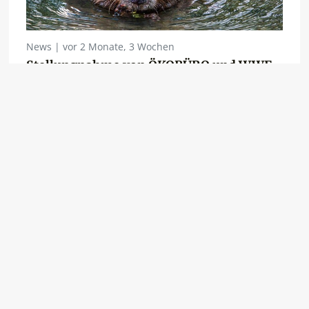
News | vor 2 Monate, 3 Wochen
Stellungnahme von ÖKOBÜRO und WWF
zur Biber-Verordnung der Steiermark
Eine neue Verordnung soll Ausnahmen vom
Verbot des absichtlichen Fangens, der
absichtlichen Störung und der absichtlichen
Tötung von Bibern in der Steiermark regeln.
ÖKOBÜRO …