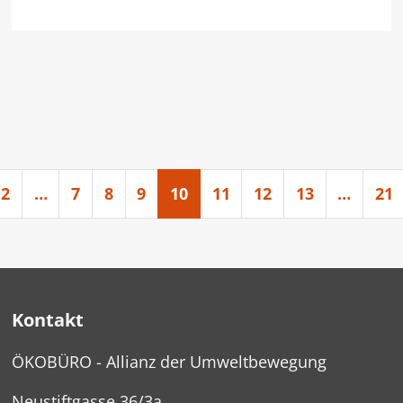
2
…
7
8
9
10
11
12
13
…
21
Kontakt
ÖKOBÜRO - Allianz der Umweltbewegung
Neustiftgasse 36/3a