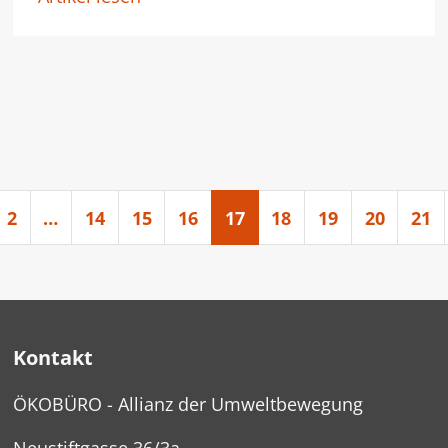
2
…
14
15
16
17
18
19
20
21
Kontakt
ÖKOBÜRO - Allianz der Umweltbewegung